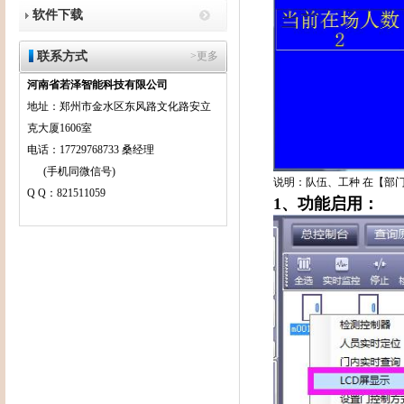
软件下载
联系方式
>更多
河南省若泽智能科技有限公司
地址：郑州市金水区东风路文化路安立
克大厦1606室
电话：17729768733 桑经理
(手机同微信号)
说明：队伍、工种
在【部
Q Q：821511059
1
、功能启用：