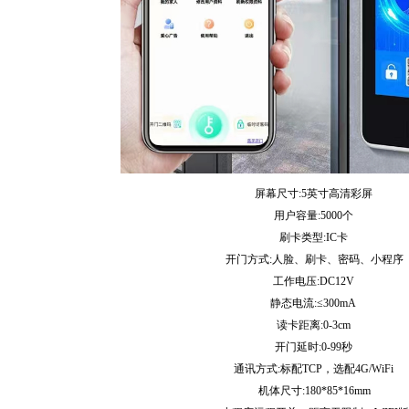
屏幕尺寸:5英寸高清彩屏
用户容量:5000个
刷卡类型:IC卡
开门方式:人脸、刷卡、密码、小程序
工作电压:DC12V
静态电流:≤300mA
读卡距离:0-3cm
开门延时:0-99秒
通讯方式:标配TCP，选配4G/WiFi
机体尺寸:180*85*16mm