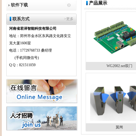
产品展示
软件下载
联系方式
>更多
河南省若泽智能科技有限公司
地址：郑州市金水区东风路文化路安立
克大厦1606室
电话：17729768733 桑经理
(手机同微信号)
Q Q：821511059
WG2002.net双门
翼闸