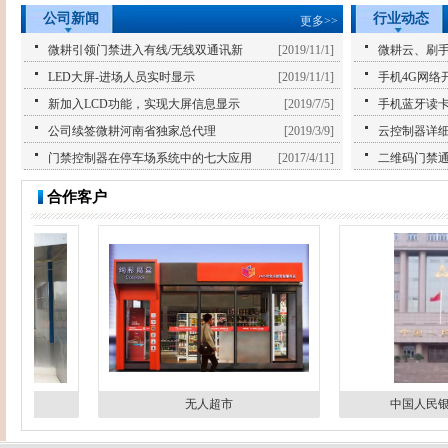
公司新闻
行业动态
更多>>
微耕引领门禁进入有线/无线双通讯新
[2019/11/1]
微耕云、刷
LED大屏-进场人员实时显示
[2019/11/1]
手机4G网络
新加入LCD功能，实现大屏信息显示
[2019/7/5]
手机蓝牙读
公司续签微耕河南省独家总代理
[2019/3/9]
云控制器详
门禁控制器在停车场系统中的七大应用
[2017/4/11]
二维码门禁
合作客户
统
无人超市
中国人民银行